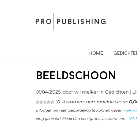
Spring
Door
Spring
naar
naar
naar
de
de
de
hoofdnavigatie
hoofd
eerste
inhoud
sidebar
Home
Gedichte
Beeldschoon
01/04/2025
, door wil melker in
Gedichten
| L
(
0
stemmen, gemiddelde score:
0,0
Inloggen om een beoordeling te kunnen geven -
klik hi
Nog geen lid? Maak dan een (gratis) account aan -
klik 