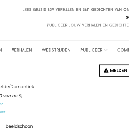
Lees gratis
609 verhalen en
3611 gedichten van o
S
Publiceer jouw verhalen en gedichte
n
Verhalen
Wedstrijden
Publiceer
Com
Melden
iefde/Romantiek
0
van de 5)
er
hier
beeldschoon