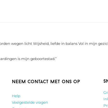
rden wegen licht Wijsheid, liefde in balans Vol in mijn gezic
aardingen is mijn geboortestad.
”
S
Neem contact met ons op
Gr
Help
In
Veelgestelde vragen
Pr