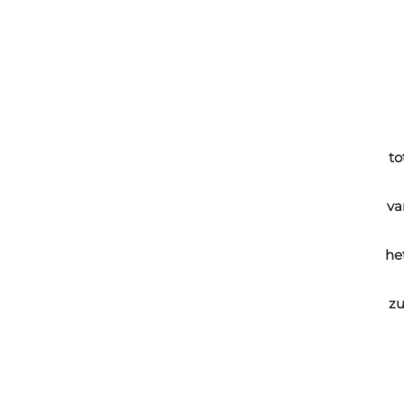
to
va
he
zu