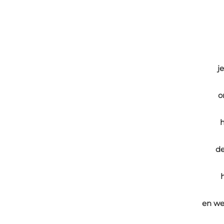
je
o
h
de
en wet