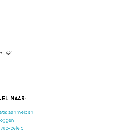
ht. 😀
”
nel naar:
atis aanmelden
loggen
ivacybeleid