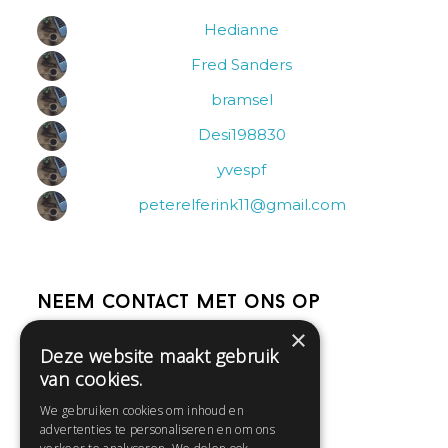
Hedianne
Fred Sanders
bramsel
Desi198830
yvespf
peterelferink11@gmail.com
Neem contact met ons op
×
Deze website maakt gebruik
Help
van cookies.
Veelgestelde vragen
We gebruiken cookies om inhoud en
Contact
advertenties te personaliseren en om ons
Huisregels