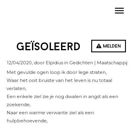
Spring
Door
Spring
Toggle
naar
naar
naar
de
de
de
hoofdnavigatie
hoofd
eerste
inhoud
sidebar
Geïsoleerd
Melden
12/04/2020
, door Elpidius in
Gedichten
| Maatschappij
Met gevulde ogen loop ik door lege straten,
Waar het ooit bruiste van het leven is nu totaal
verlaten,
Een enkele ziel zie je nog dwalen in angst als een
zoekende,
Naar een warme verwante ziel als een
hulpbehoevende,