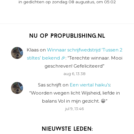
in gedichten op zondag 08 augustus, om 05:02
Nu op Propublishing.nl
Klaas
on
Winnaar schrijfwedstrijd ‘Tussen 2
stiltes’ bekend 🎉
: “
Terechte winnaar. Mooi
geschreven! Gefeliciteerd
”
aug 6, 13:38
Sas schrijft
on
Een viertal haiku’s
:
“
Woorden wegen licht Wijsheid, liefde in
balans Vol in mijn gezicht. 😀
”
jul 9, 13:46
Nieuwste leden: