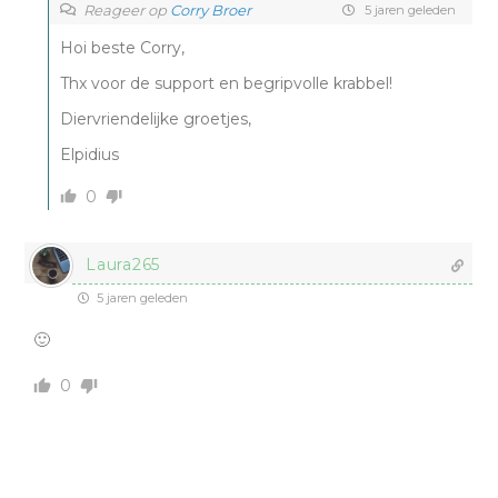
Reageer op
Corry Broer
5 jaren geleden
Hoi beste Corry,
Thx voor de support en begripvolle krabbel!
Diervriendelijke groetjes,
Elpidius
0
Laura265
5 jaren geleden
🙂
0