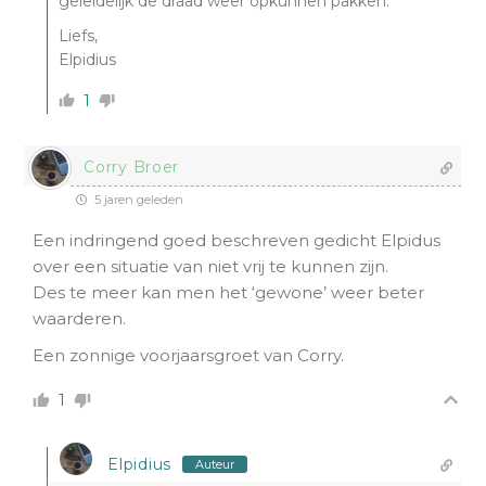
geleidelijk de draad weer opkunnen pakken.
Liefs,
Elpidius
1
Corry Broer
5 jaren geleden
Een indringend goed beschreven gedicht Elpidus
over een situatie van niet vrij te kunnen zijn.
Des te meer kan men het ‘gewone’ weer beter
waarderen.
Een zonnige voorjaarsgroet van Corry.
1
Elpidius
Auteur