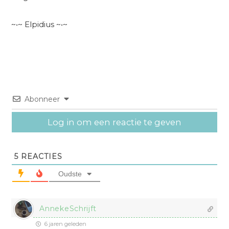
~•~ Elpidius ~•~
Abonneer
Log in om een reactie te geven
5
REACTIES
Oudste
AnnekeSchrijft
6 jaren geleden