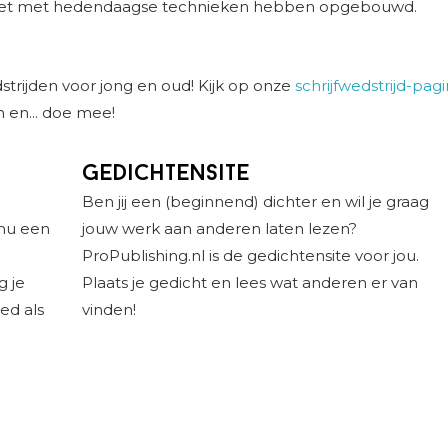
opzet met hedendaagse technieken hebben opgebouwd.
strijden voor jong en oud! Kijk op onze
schrijfwedstrijd-pag
n en... doe mee!
Gedichtensite
Ben jij een (beginnend) dichter en wil je graag
 nu een
jouw werk aan anderen laten lezen?
ProPublishing.nl is de gedichtensite voor jou.
g je
Plaats je gedicht en lees wat anderen er van
ed als
vinden!