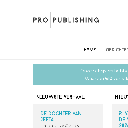
Spring
Door
Spring
naar
naar
naar
de
de
de
hoofdnavigatie
hoofd
eerste
inhoud
sidebar
HOME
Gedichte
Onze schrijvers hebbe
Waarvan
610
verhal
NIEUWSTE VERHAAL:
NIEU
De dochter van
R. 
Jefta
de 
202
08-08-2026 // 21:06 -