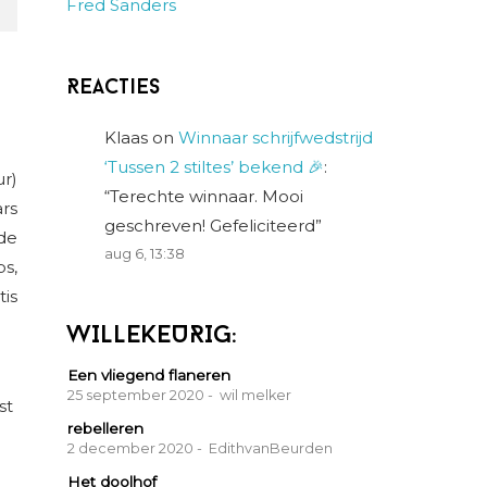
Fred Sanders
Reacties
Klaas
on
Winnaar schrijfwedstrijd
‘Tussen 2 stiltes’ bekend 🎉
:
ur)
“
Terechte winnaar. Mooi
ars
geschreven! Gefeliciteerd
”
de
aug 6, 13:38
ps,
tis
WILLEKEURIG:
Een vliegend flaneren
25 september 2020
- wil melker
st
rebelleren
2 december 2020
- EdithvanBeurden
Het doolhof