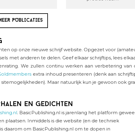
MEER PUBLICATIES
g
chten op onze nieuwe schrijf website. Opgezet voor (amate
sels met anderen te delen. Geef elkaar schrijftips, lees elka
enrating. We zullen continu werken aan verbetering van 
Goldmembers
extra inhoud presenteren (denk aan schrijfti
sitemogelijkheden). Maar natuurlijk kun je gewoon ook gra
rhalen en gedichten
shing.nl
. BasicPublishing.nl is jarenlang het platform gewee
n plaatsen. Inmiddels is die website (en de techniek
n is daarom om BasicPublishing.nl om te dopen in