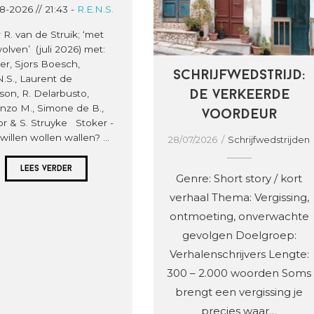
verkeerde voordeur
8-2026 // 21:43 -
R.E.N.S.
 R. van de Struik; ‘met
olven’ (juli 2026) met:
er, Sjors Boesch,
Schrijfwedstrijd:
N.S., Laurent de
son, R. Delarbusto,
De verkeerde
nzo M., Simone de B.,
voordeur
or & S. Struyke Stoker -
willen wollen wallen? ...
28/07/2026
Schrijfwedstrijden
Lees verder
Genre: Short story / kort
verhaal Thema: Vergissing,
ontmoeting, onverwachte
gevolgen Doelgroep:
Verhalenschrijvers Lengte:
300 – 2.000 woorden Soms
brengt een vergissing je
precies waar…