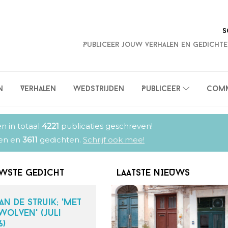
S
Publiceer jouw verhalen en gedichte
n
Verhalen
Wedstrijden
Publiceer
Comm
n in totaal
4221
publicaties geschreven!
en en
3611
gedichten.
Schrijf ook mee!
WSTE GEDICHT
LAATSTE NIEUWS
van de Struik; 'met
wolven' (juli
Schrijfwedstrijd: De
6)