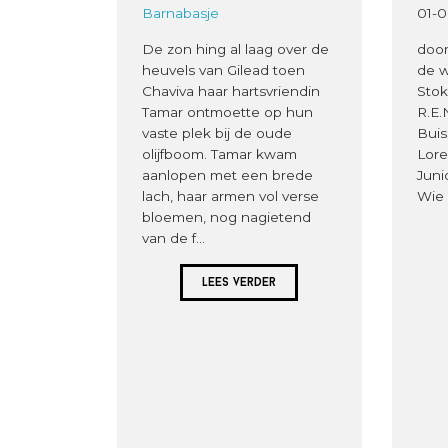
Barnabasje
01-0
De zon hing al laag over de
door
heuvels van Gilead toen
de w
Chaviva haar hartsvriendin
Stok
Tamar ontmoette op hun
R.E.
vaste plek bij de oude
Buis
olijfboom. Tamar kwam
Lore
aanlopen met een brede
Juni
lach, haar armen vol verse
Wie 
bloemen, nog nagietend
van de f...
Lees verder